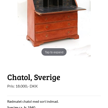
Tap to expand
Chatol, Sverige
Pris:
18.000
,-
DKK
Rødmalet chatol med sort indmad.
Sverige ca. år 1840.