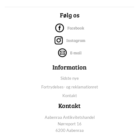
Følg os
Facebook
Instagram
E-mail
Information
Sidste nye
Fortrydelses- og reklamationret
Kontakt
Kontakt
Aabenraa Antikvitetshandel
Nørreport 16
6200 Aabenraa