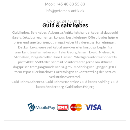
Mobil: +45 40 83 55 83
info@petersen-antik.dk
CVR no: 24 75 00 19
Guld & sølv købes
Guld købes. Sølv købes. Aabenraa Antikvitetshandel køber al slags guld
& sølv, f.eks. barrer, mønter, korpus, bestikdele mv. Ofte tilbydes højere
priser end smelteprisen, da vi også køber til videresalg i forretningen.
Det kan f.eks. være ved køb af smykker eller korpusarbejder fra
anerkendte sølvsmedier som f.eks. Georg Jensen, Evald. Nielsen, A.
Michelsen, Dragsted eller Hans Hansen. Yderligere informationer fås
på tlf 4083 5583 eller per mail. Vi informerer gerne om aktuelle
dagspriser, fremgangsmåde ved salg mv. Medbring venligst gyldigt ID i
form af pas eller kørekort. Forretningen er kontantfri og der betales
ved straksoverførsel.
Guld købes Aabenraa. Guld købes Haderslev. Guld købes Kolding. Guld
købes Sønderborg. Guld købes Esbjerg