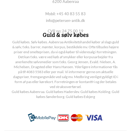
6200 Aabenraa
Mobil: +45 40 83 55 83
info@petersen-antik.dk
CVR no: 24 75 00 19
Guld & sølv købes
Guld købes. Sølv købes. Aabenraa Antikvitetshandel køber al slags guld
& sølv, f.eks. barrer, mønter, korpus, bestikdele mv. Ofte tilbydes højere
priser end smelteprisen, da vi også køber til videresalg i forretningen.
Det kan f.eks. være ved køb af smykker eller korpusarbejder fra
anerkendte sølvsmedier som f.eks. Georg Jensen, Evald. Nielsen, A.
Michelsen, Dragsted eller Hans Hansen. Yderligere informationer fås
på tlf 4083 5583 eller per mail. Vi informerer gerne om aktuelle
dagspriser, fremgangsmåde ved salg mv. Medbring venligst gyldigt ID i
form af pas eller kørekort. Forretningen er kontantfri og der betales
ved straksoverførsel.
Guld købes Aabenraa. Guld købes Haderslev. Guld købes Kolding. Guld
købes Sønderborg. Guld købes Esbjerg