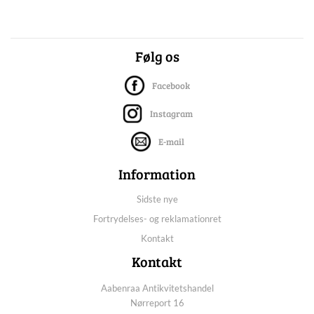
Følg os
Facebook
Instagram
E-mail
Information
Sidste nye
Fortrydelses- og reklamationret
Kontakt
Kontakt
Aabenraa Antikvitetshandel
Nørreport 16