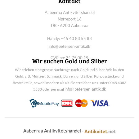
Kontakt
Aabenraa Antikvitetshandel
Nørreport 16
DK - 6200 Aabenraa
Handy: +45 40 83 55 83
info@petersen-antik.dk
CVR no: 24 75 00 19
Wir suchen Gold und Silber
Wir erleben eine grosse Nachfrage nach Gold und Silber. Wir kaufen
Gold, z.B. Münzen, Schmuck, Barren, und Silber, Korpusstücke und
Besteckteile, sowohl modern als alt. Sie erreichen uns unter 0045 4083
info@petersen-antik.dk
5583 oder per mail
Aabenraa Antikvitetshandel -